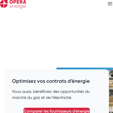
Découvrez nos
newsletters
Courtage en gaz pour
Choisissez les newsletters qui vous intéressent
un syndic de
copropriétés
Optimisez vos contrats d’énergie
Vous aussi, bénéficiez des opportunités du
marché du gaz et de l’électricité.
comparer les fournisseurs d’énergie