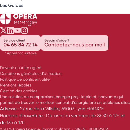
Les Guides
Opéra Énergie sur Twitter
Opéra Énergie sur LinkedIn
Opéra Énergie sur Youtube
Opéra Énergie sur Instagram
Service client
Besoin d'aide ?
04 65 84 72 14
Contactez-nous par mail
* Appel non surtaxé
Devenir courtier agréé
Conditions générales d’utilisation
Politique de confidentialité
Mentions légales
Gestion des cookies
Une solution de comparaison énergie pro, simple et innovante qui
permet de trouver le meilleur contrat d'énergie pro en quelques clics.
Adresse : 27 rue de la Villette, 69003 Lyon FRANCE.
Horaires d’ouverture : Du lundi au vendredi de 8h30 à 12h et
de 13h à 17h.
©2026 Opéra Énergie. Immatriculation - SIREN : 808096119