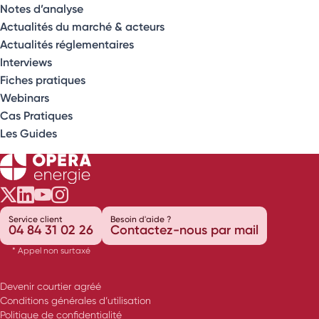
Notes d’analyse
Actualités du marché & acteurs
Actualités réglementaires
Interviews
Fiches pratiques
Webinars
Cas Pratiques
Les Guides
Opéra Énergie sur Twitter
Opéra Énergie sur LinkedIn
Opéra Énergie sur Youtube
Opéra Énergie sur Instagram
Service client
Besoin d'aide ?
04 84 31 02 26
Contactez-nous par mail
* Appel non surtaxé
Devenir courtier agréé
Conditions générales d’utilisation
Politique de confidentialité