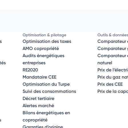
Optimisation & pilotage
Outils & donnée
s
Optimisation des taxes
Comparateur é
AMO copropriété
Comparateur g
Audits énergétiques
Comparateur él
tés
entreprises
naturel
RE2020
Prix de l’électr
Mandataire CEE
Prix du gaz na
Optimisation du Turpe
Prix des CEE
Suivi des consommations
Prix de la cap
Décret tertiaire
Alertes marché
Bilans énergétiques en
s
copropriété
Garanties d’origine