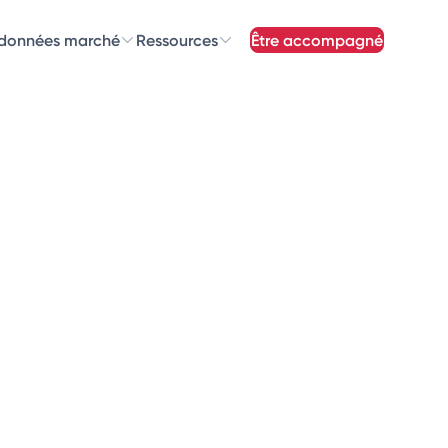
 données marché
Ressources
être accompagné
z nos
newsletters
newsletters qui vous intéressent