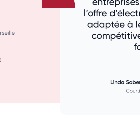
entreprises
l’offre d’élec
adaptée à le
seille
compétitiv
f
0
Linda Saber
Courti