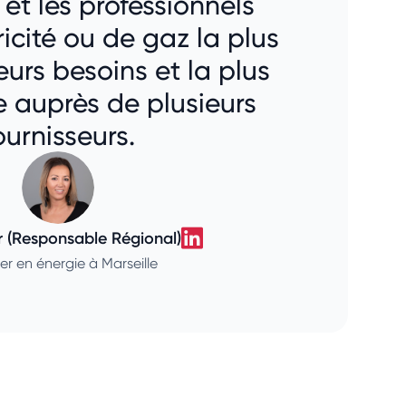
 et les professionnels
tricité ou de gaz la plus
urs besoins et la plus
e auprès de plusieurs
ournisseurs.
 (Responsable Régional)
Linda Saber (Responsa
er en énergie à Marseille