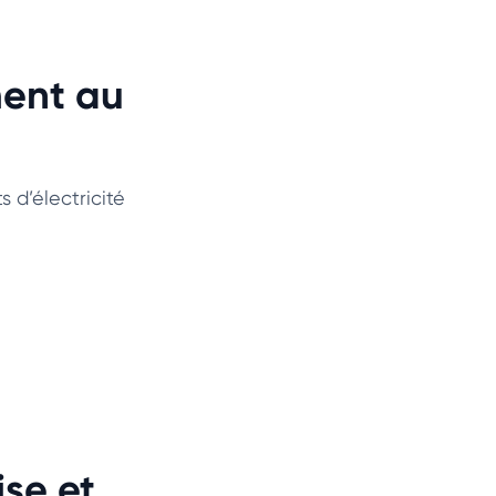
ment au
 d’électricité
se et