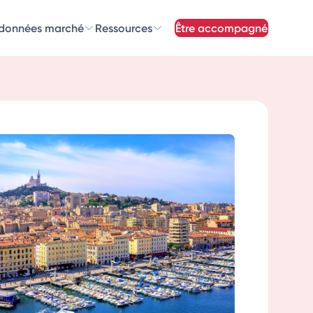
 données marché
Ressources
être accompagné
z nos
newsletters
newsletters qui vous intéressent