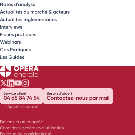
Notes d’analyse
Actualités du marché & acteurs
Actualités réglementaires
Interviews
Fiches pratiques
Webinars
Cas Pratiques
Les Guides
Opéra Énergie sur Twitter
Opéra Énergie sur LinkedIn
Opéra Énergie sur Youtube
Opéra Énergie sur Instagram
Service client
Besoin d'aide ?
04 65 84 74 54
Contactez-nous par mail
* Appel non surtaxé
Devenir courtier agréé
Conditions générales d’utilisation
Politique de confidentialité