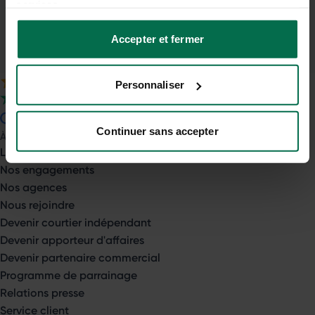
services.
Comparateur gratuit
& sans engagement
Accepter et fermer
Conseils d'experts
jusqu'à la signature
Personnaliser
4.9
sur 5
4.7
sur 5
Continuer sans accepter
À propos
Le groupe Opéra Énergie
Nos engagements
Nos agences
Nous rejoindre
Devenir courtier indépendant
Devenir apporteur d'affaires
Devenir partenaire commercial
Programme de parrainage
Relations presse
Service client