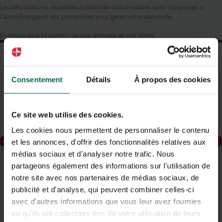
Les informations recueillies à partir de ce formulaires sont transmises à
Opéra Énergie et ses partenaires pour gérer votre demande.
En savoir plus la gestion de vos données et vos droits.
Consentement
Détails
À propos des cookies
Newsletter
Ce site web utilise des cookies.
Inscrivez-vous pour recevoir notre newsletter
Saisissez votre e-mail
Les cookies nous permettent de personnaliser le contenu
s'inscrire
et les annonces, d'offrir des fonctionnalités relatives aux
médias sociaux et d'analyser notre trafic. Nous
partageons également des informations sur l'utilisation de
notre site avec nos partenaires de médias sociaux, de
publicité et d'analyse, qui peuvent combiner celles-ci
Tarifs
avec d'autres informations que vous leur avez fournies
négociés
ou qu'ils ont collectées lors de votre utilisation de leurs