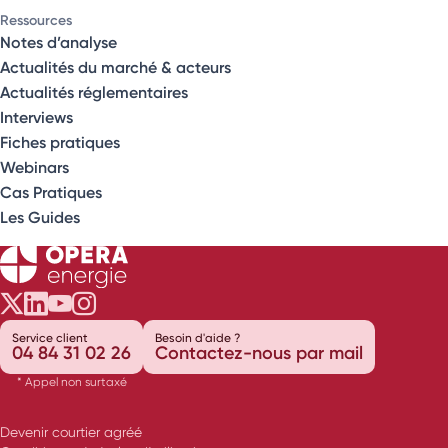
Ressources
Notes d’analyse
Actualités du marché & acteurs
Actualités réglementaires
Interviews
Fiches pratiques
Webinars
Cas Pratiques
Les Guides
Opéra Énergie sur Twitter
Opéra Énergie sur LinkedIn
Opéra Énergie sur Youtube
Opéra Énergie sur Instagram
Service client
Besoin d'aide ?
04 84 31 02 26
Contactez-nous par mail
* Appel non surtaxé
Devenir courtier agréé