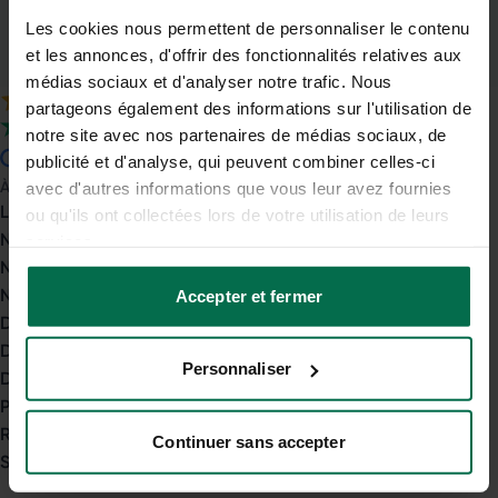
& sans engagement
Les cookies nous permettent de personnaliser le contenu
Conseils d'experts
et les annonces, d'offrir des fonctionnalités relatives aux
jusqu'à la signature
médias sociaux et d'analyser notre trafic. Nous
partageons également des informations sur l'utilisation de
4.9
sur 5
notre site avec nos partenaires de médias sociaux, de
4.7
sur 5
publicité et d'analyse, qui peuvent combiner celles-ci
À propos
avec d'autres informations que vous leur avez fournies
Le groupe Opéra Énergie
ou qu'ils ont collectées lors de votre utilisation de leurs
Nos engagements
services.
Nos agences
Nous rejoindre
Accepter et fermer
Devenir courtier indépendant
Devenir apporteur d'affaires
Personnaliser
Devenir partenaire commercial
Programme de parrainage
Relations presse
Continuer sans accepter
Service client