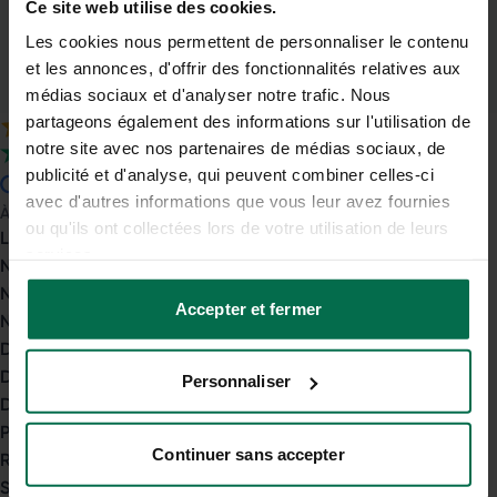
Ce site web utilise des cookies.
Comparateur gratuit
& sans engagement
Les cookies nous permettent de personnaliser le contenu
et les annonces, d'offrir des fonctionnalités relatives aux
Conseils d'experts
médias sociaux et d'analyser notre trafic. Nous
jusqu'à la signature
partageons également des informations sur l'utilisation de
notre site avec nos partenaires de médias sociaux, de
4.9
sur 5
publicité et d'analyse, qui peuvent combiner celles-ci
4.7
sur 5
avec d'autres informations que vous leur avez fournies
À propos
ou qu'ils ont collectées lors de votre utilisation de leurs
Le groupe Opéra Énergie
services.
Nos engagements
Nos agences
Accepter et fermer
Nous rejoindre
Devenir courtier indépendant
Devenir apporteur d'affaires
Personnaliser
Devenir partenaire commercial
Programme de parrainage
Continuer sans accepter
Relations presse
Service client