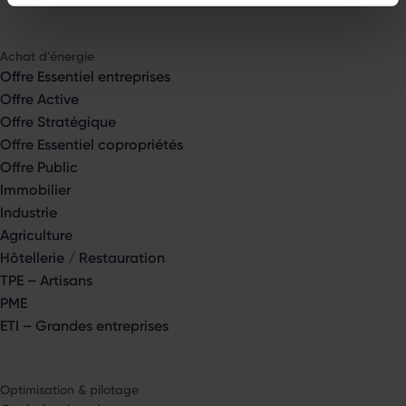
Achat d'énergie
Offre Essentiel entreprises
Offre Active
Offre Stratégique
Offre Essentiel copropriétés
Offre Public
Immobilier
Industrie
Agriculture
Hôtellerie / Restauration
TPE – Artisans
PME
ETI – Grandes entreprises
Optimisation & pilotage