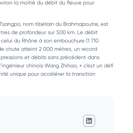
ron la moitié du débit du fleuve pour
g Tsangpo, nom tibétain du Brahmapoutre, est
tres de profondeur sur 500 km. Le débit
e celui du Rhône à son embouchure (1 710
 de chute atteint 2 000 mètres, un record
 pressions et débits sans précédent dans
 l’ingénieur chinois Wang Zhihao,
« c’est un défi
té unique pour accélérer la transition
Giovanni Djossou