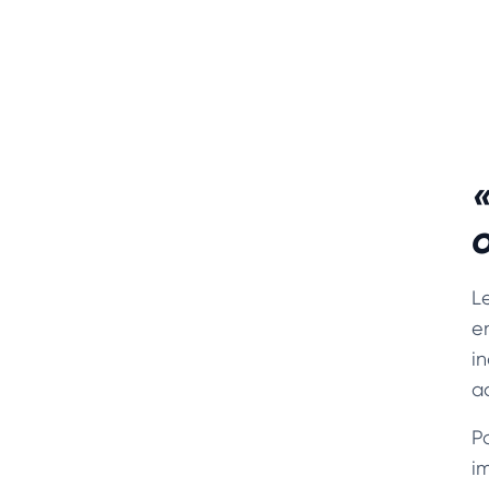
L
e
i
ac
P
i