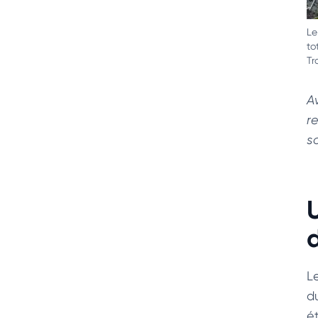
Le
to
Tr
A
r
s
d
Le
d
é