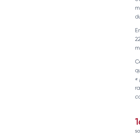
m
d
E
2
m
C
q
«
r
c
1
so