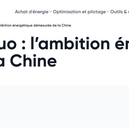
Achat d'énergie
Optimisation et pilotage
Outils &
ambition énergétique démesurée de la Chine
Découvre
o : l’ambition 
Choisissez les 
a Chine