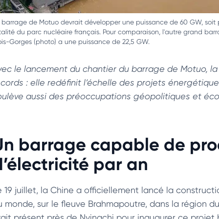
 barrage de Motuo devrait développer une puissance de 60 GW, soit 
talité du parc nucléaire français. Pour comparaison, l'autre grand barr
ois-Gorges (photo) a une puissance de 22,5 GW.
vec le lancement du chantier du barrage de Motuo, la
ecords : elle redéfinit l’échelle des projets énergétiq
oulève aussi des préoccupations géopolitiques et éc
Un barrage capable de pro
’électricité par an
 19 juillet, la Chine a officiellement lancé la construc
u monde, sur le fleuve Brahmapoutre, dans la région du 
tait présent près de Nyingchi pour inaugurer ce projet