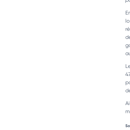
E
l
r
de
g
a
L
4
p
d
A
m
So