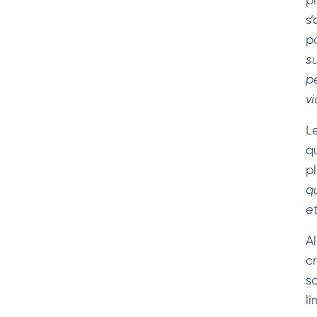
s
po
s
p
vi
L
q
p
q
e
A
c
s
li