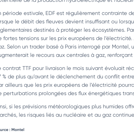
n période estivale, EDF est régulièrement contrainte de
orsque le débit des fleuves devient insuffisant ou lorsq
églementaires destinés à protéger les écosystèmes. Par 
 fortes tensions sur les prix européens de l’électricité
az. Selon un trader basé à Paris interrogé par Montel, 
ugmenterait le recours aux centrales à gaz, renforçant 
e contrat TTF pour livraison le mois suivant évoluait 
7 % de plus qu’avant le déclenchement du conflit entre I
ar ailleurs que les prix européens de l’électricité pour
e perturbations prolongées des flux énergétiques transi
insi, si les prévisions météorologiques plus humides of
archés, les risques liés au nucléaire et au gaz continue
urce : Montel