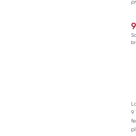
p
9
So
br
L
9 
f
p