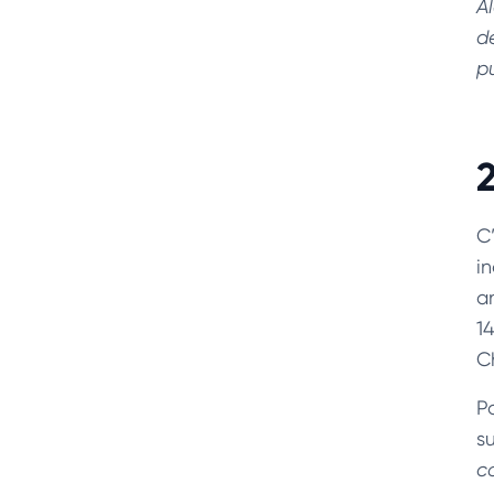
A
d
p
C
i
a
1
C
Po
s
c