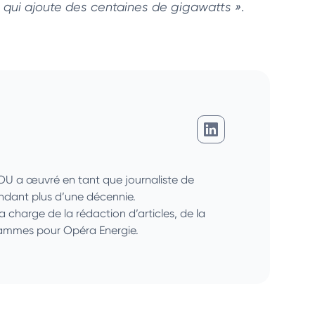
e qui ajoute des centaines de gigawatts »
.
Giovanni Djossou
SOU a œuvré en tant que journaliste de
endant plus d’une décennie.
la charge de la rédaction d’articles, de la
grammes pour Opéra Energie.