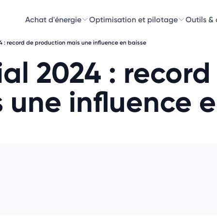
Achat d'énergie
Optimisation et pilotage
Outils &
 : record de production mais une influence en baisse
Découvre
al 2024 : record
Choisissez les 
 une influence e