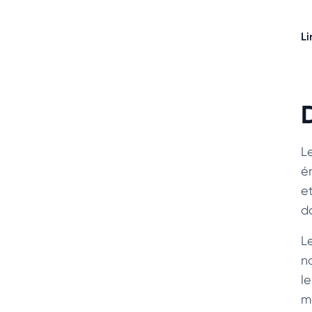
Li
L
é
et
da
L
n
l
m