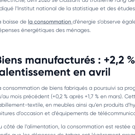
ndiqué l’Institut national de la statistique et des étud
a baisse de
la consommation
d’énergie s’observe égal
épenses énergétiques des ménages.
Biens manufacturés : +2,2 
ralentissement en avril
a consommation de biens fabriqués a poursuivi sa prog
u’au mois précédent (+0,2 % après +1,7 % en mars). Cet
abillement-textile, en meubles ainsi qu’en produits d’hy
oitures d’occasion et d’équipements de télécommunica
u côté de l’alimentation, la consommation est restée q
andis que les dépenses de tabac ont légèrement progr