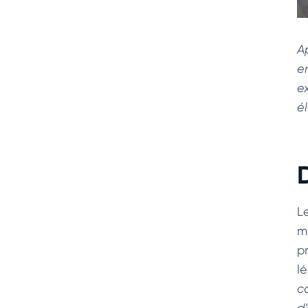
A
e
e
é
L
m
p
l
c
d