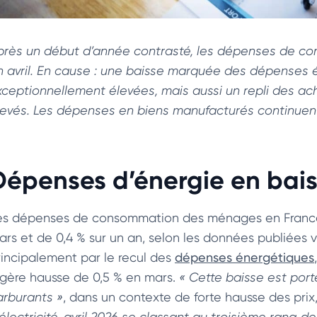
près un début d’année contrasté, les dépenses de c
n avril. En cause : une baisse marquée des dépenses 
xceptionnellement élevées, mais aussi un repli des ac
levés. Les dépenses en biens manufacturés continuent
Dépenses d’énergie en bais
es dépenses de consommation des ménages en France o
ars et de 0,4 % sur un an, selon les données publiées v
rincipalement par le recul des
dépenses énergétiques
égère hausse de 0,5 % en mars.
« Cette baisse est port
arburants »
, dans un contexte de forte hausse des prix
’électricité, avril 2026 se classant au troisième rang d