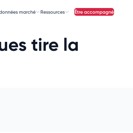
 données marché
Ressources
être accompagné
z nos
newsletters
es tire la
newsletters qui vous intéressent