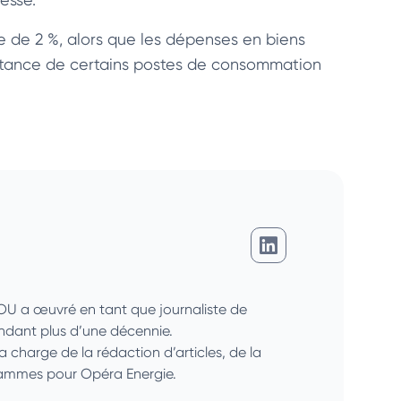
se de 2 %, alors que les dépenses en biens
istance de certains postes de consommation
Giovanni Djossou
SOU a œuvré en tant que journaliste de
endant plus d’une décennie.
la charge de la rédaction d’articles, de la
grammes pour Opéra Energie.