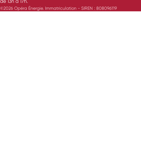
de 13h à 17h.
©2026 Opéra Énergie. Immatriculation - SIREN : 808096119