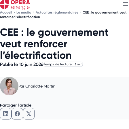
Accueil
Le média
Actualités réglementaires
CEE : le gouvernement veut
renforcer l’électrification
CEE : le gouvernement
Découvrez nos
newsletters
veut renforcer
Choisissez les newsletters qui vous intéressent
l’électrification
Publié le 10 juin 2026
Temps de lecture : 3 min
Par
Charlotte Martin
Partager l'article