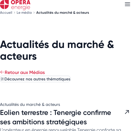
Accueil
Le média
Actualités du marché & acteurs
Découvrez nos
newsletters
Actualités du marché &
Choisissez les newsletters qui vous intéressent
acteurs
Retour aux Médias
Découvrez nos autres thématiques
Actualités du marché & acteurs
Eolien terrestre : Tenergie confirme
ses ambitions stratégiques
L’opérateur en énergie renouvelable Tenergie conforte sa