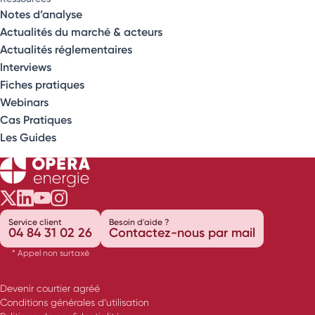
Notes d’analyse
Actualités du marché & acteurs
Actualités réglementaires
Interviews
Fiches pratiques
Webinars
Cas Pratiques
Les Guides
Opéra Énergie sur Twitter
Opéra Énergie sur LinkedIn
Opéra Énergie sur Youtube
Opéra Énergie sur Instagram
Service client
Besoin d'aide ?
04 84 31 02 26
Contactez-nous par mail
* Appel non surtaxé
Devenir courtier agréé
Conditions générales d’utilisation