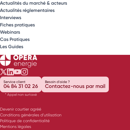
Actualités du marché & acteurs
Actualités réglementaires
Interviews
Fiches pratiques
Webinars
Cas Pratiques
Les Guides
Opéra Énergie sur Twitter
Opéra Énergie sur LinkedIn
Opéra Énergie sur Youtube
Opéra Énergie sur Instagram
Service client
Besoin d'aide ?
04 84 31 02 26
Contactez-nous par mail
* Appel non surtaxé
Devenir courtier agréé
Conditions générales d’utilisation
Politique de confidentialité
Mentions légales