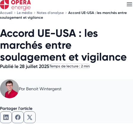
Accueil
Le média
Notes d'analyse
Accord UE-USA : les marchés entre
soulagement et vigilance
Accord UE-USA : les
Découvrez nos
newsletters
marchés entre
Choisissez les newsletters qui vous intéressent
soulagement et vigilance
Publié le 28 juillet 2025
Temps de lecture : 2 min
Par
Benoit Wintergerst
Partager l'article