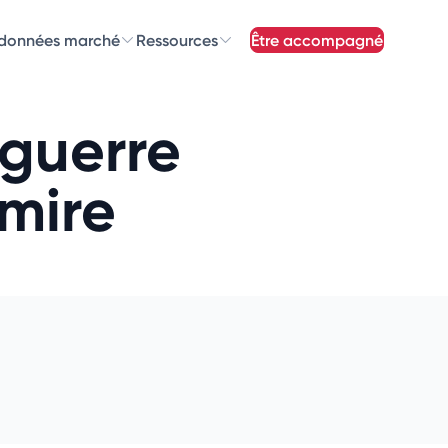
 données marché
Ressources
être accompagné
z nos
newsletters
 guerre
newsletters qui vous intéressent
mire