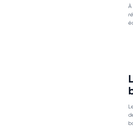
À
r
é
L
d
ba