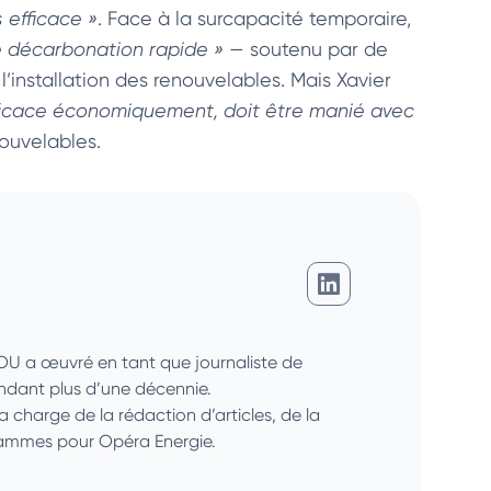
s efficace »
. Face à la surcapacité temporaire,
de décarbonation rapide »
— soutenu par de
 l’installation des renouvelables. Mais Xavier
efficace économiquement, doit être manié avec
nouvelables.
Giovanni Djossou
SOU a œuvré en tant que journaliste de
endant plus d’une décennie.
la charge de la rédaction d’articles, de la
grammes pour Opéra Energie.