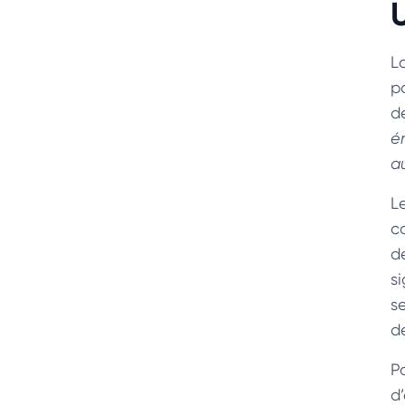
L
p
d
é
a
L
c
d
s
s
d
P
d’