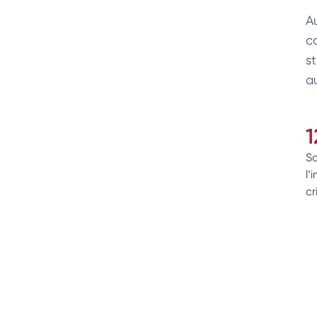
A
c
s
a
1
So
l’
cr