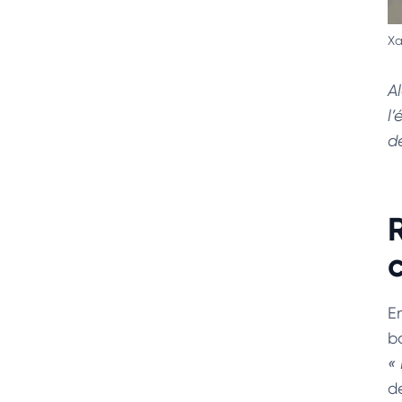
Xa
A
l
d
En
b
«
d