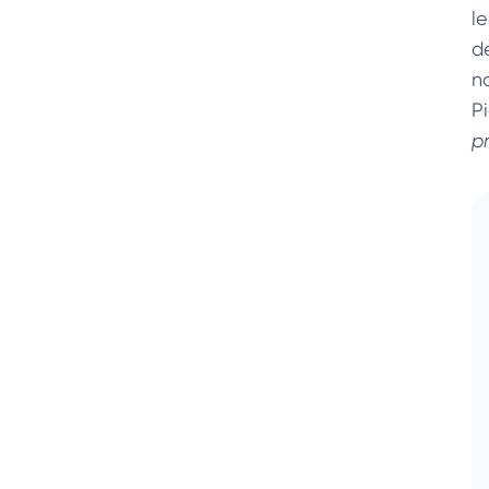
l
de
no
P
p