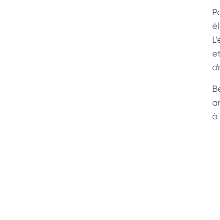
P
é
L
e
d
B
a
à 