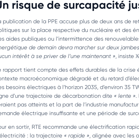
Un risque de surcapacité j
a publication de la PPE accuse plus de deux ans de re
olitiques sur la place respective du nucléaire et des én
es aides publiques ou l’intermittence des renouvelable
nergétique de demain devra marcher sur deux jambes, le
ucun intérêt à se priver de l’une maintenant »
, insiste
e rapport tient compte des effets durables de la crise
ontexte macroéconomique dégradé et du retard d’électrif
es besoins électriques à l’horizon 2035, d’environ 35 
igne d’une trajectoire de décarbonation dite
« lente »
.
eraient pas atteints et la part de l’industrie manufactu
emande électrique insuffisante et une période de surc
our en sortir, RTE recommande une électrification ra
électricité : la trajectoire
« rapide »
, alignée avec les o