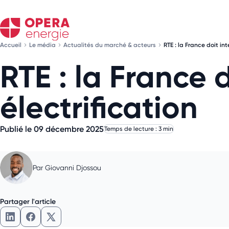
Accueil
Le média
Actualités du marché & acteurs
RTE : la France doit int
RTE : la France d
électrification
Publié le 09 décembre 2025
Temps de lecture : 3 min
Par
Giovanni Djossou
Partager l'article