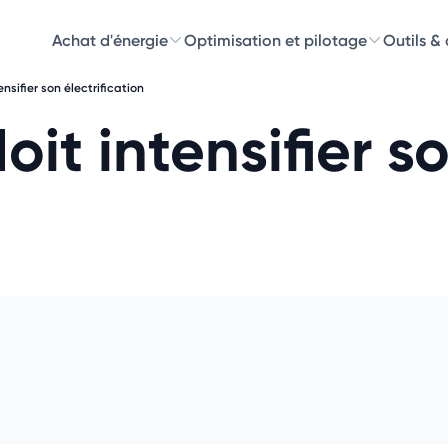
Achat d'énergie
Optimisation et pilotage
Outils &
ensifier son électrification
Découvre
oit intensifier s
Choisissez les 