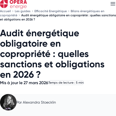
Accueil
Les guides
Efficacité Energétique
Bilans énergétiques en
copropriété
Audit énergétique obligatoire en copropriété : quelles sanctions
et obligations en 2026 ?
Audit énergétique
Découvrez nos
newsletters
obligatoire en
Choisissez les newsletters qui vous intéressent
copropriété : quelles
sanctions et obligations
en 2026 ?
Mis à jour le 27 mars 2026
Temps de lecture : 5 min
Par
Alexandra Stoecklin