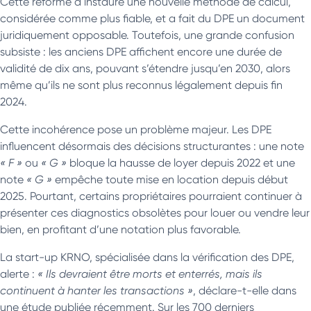
Cette réforme a instauré une nouvelle méthode de calcul,
considérée comme plus fiable, et a fait du DPE un document
juridiquement opposable. Toutefois, une grande confusion
subsiste : les anciens DPE affichent encore une durée de
validité de dix ans, pouvant s’étendre jusqu’en 2030, alors
même qu’ils ne sont plus reconnus légalement depuis fin
2024.
Cette incohérence pose un problème majeur. Les DPE
influencent désormais des décisions structurantes : une note
« F »
ou
« G »
bloque la hausse de loyer depuis 2022 et une
note
« G »
empêche toute mise en location depuis début
2025. Pourtant, certains propriétaires pourraient continuer à
présenter ces diagnostics obsolètes pour louer ou vendre leur
bien, en profitant d’une notation plus favorable.
La start-up KRNO, spécialisée dans la vérification des DPE,
alerte :
« Ils devraient être morts et enterrés, mais ils
continuent à hanter les transactions »
, déclare-t-elle dans
une étude publiée récemment. Sur les 700 derniers