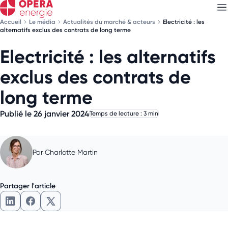
Accueil
Le média
Actualités du marché & acteurs
Electricité : les
alternatifs exclus des contrats de long terme
Electricité : les alternatifs
Découvrez nos
newsletters
exclus des contrats de
Choisissez les newsletters qui vous intéressent
long terme
Publié le 26 janvier 2024
Temps de lecture : 3 min
Par
Charlotte Martin
Partager l'article