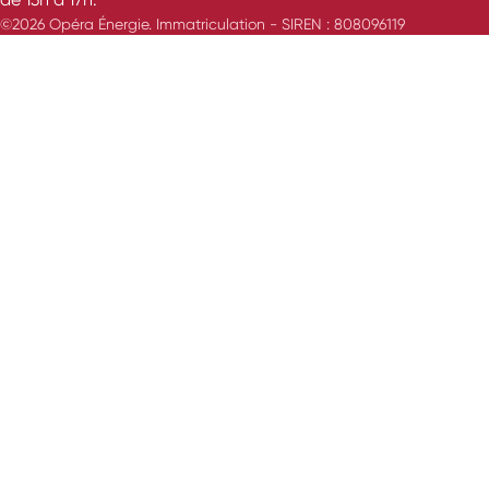
©2026 Opéra Énergie. Immatriculation - SIREN : 808096119