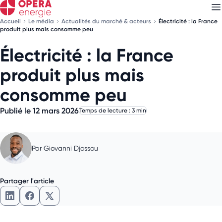
Accueil
Le média
Actualités du marché & acteurs
Électricité : la France
produit plus mais consomme peu
Électricité : la France
Découvrez nos
newsletters
produit plus mais
Choisissez les newsletters qui vous intéressent
consomme peu
Publié le 12 mars 2026
Temps de lecture : 3 min
Par
Giovanni Djossou
Partager l'article