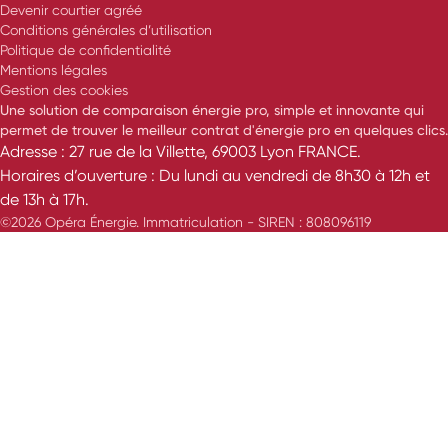
Devenir courtier agréé
Conditions générales d’utilisation
Politique de confidentialité
Mentions légales
Gestion des cookies
Une solution de comparaison énergie pro, simple et innovante qui
permet de trouver le meilleur contrat d'énergie pro en quelques clics.
Adresse : 27 rue de la Villette, 69003 Lyon FRANCE.
Horaires d’ouverture : Du lundi au vendredi de 8h30 à 12h et
de 13h à 17h.
©2026 Opéra Énergie. Immatriculation - SIREN : 808096119