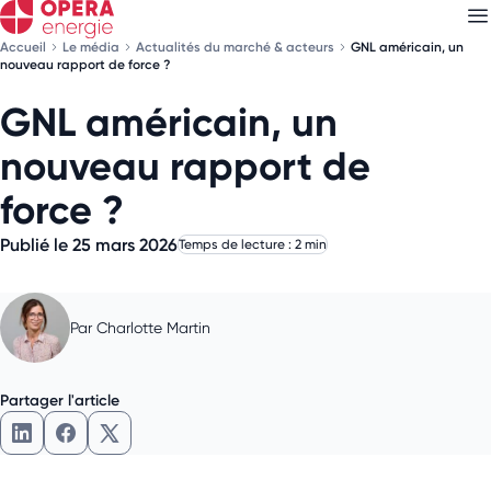
Accueil
Le média
Actualités du marché & acteurs
GNL américain, un
nouveau rapport de force ?
GNL américain, un
Découvrez nos
newsletters
nouveau rapport de
Choisissez les newsletters qui vous intéressent
force ?
Publié le 25 mars 2026
Temps de lecture : 2 min
Par
Charlotte Martin
Partager l'article