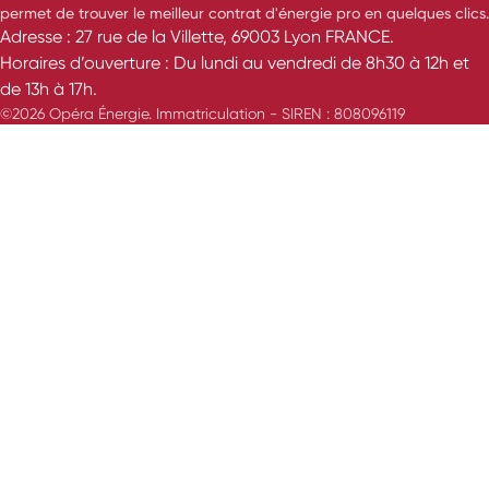
permet de trouver le meilleur contrat d'énergie pro en quelques clics.
Adresse : 27 rue de la Villette, 69003 Lyon FRANCE.
Horaires d’ouverture : Du lundi au vendredi de 8h30 à 12h et
de 13h à 17h.
©2026 Opéra Énergie. Immatriculation - SIREN : 808096119