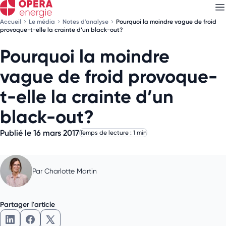
Accueil
Le média
Notes d'analyse
Pourquoi la moindre vague de froid
provoque-t-elle la crainte d’un black-out?
Pourquoi la moindre
Découvrez nos
newsletters
vague de froid provoque-
Choisissez les newsletters qui vous intéressent
t-elle la crainte d’un
black-out?
Publié le 16 mars 2017
Temps de lecture : 1 min
Par
Charlotte Martin
Partager l'article