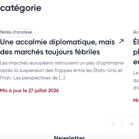
catégorie
Notes d'analyse
Ac
Une accalmie diplomatique, mais
É
des marchés toujours fébriles
p
e
Les marchés européens retrouvent un peu d’optimisme
après la suspension des frappes entre les États-Unis et
Le
l’Iran. Les perspectives de […]
qu
d’
Mis à jour le 27 juillet 2026
Mi
Newsletter