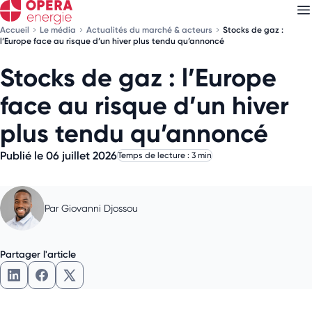
Accueil
Le média
Actualités du marché & acteurs
Stocks de gaz :
l’Europe face au risque d’un hiver plus tendu qu’annoncé
Stocks de gaz : l’Europe
Découvrez nos
newsletters
face au risque d’un hiver
Choisissez les newsletters qui vous intéressent
plus tendu qu’annoncé
Publié le 06 juillet 2026
Temps de lecture : 3 min
Par
Giovanni Djossou
Partager l'article