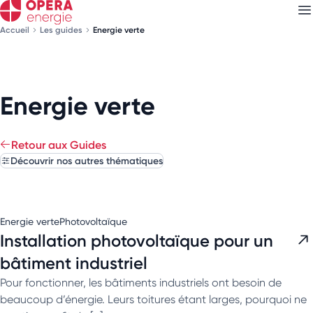
Accueil
Les guides
Energie verte
Découvrez nos
newsletters
Energie verte
Choisissez les newsletters qui vous intéressent
Retour aux Guides
Découvrir nos autres thématiques
Energie verte
Photovoltaïque
Installation photovoltaïque pour un
bâtiment industriel
Pour fonctionner, les bâtiments industriels ont besoin de
beaucoup d’énergie. Leurs toitures étant larges, pourquoi ne