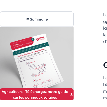
L
Sommaire
a
l
le
d’
L
b
m
Agriculteurs : Téléchargez notre guide
sur les panneaux solaires
m