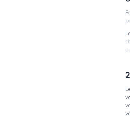
En
p
L
c
o
2
L
v
v
v