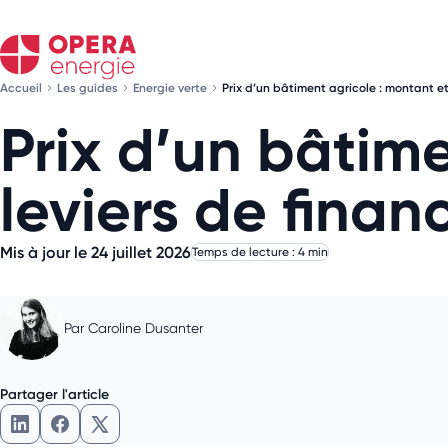
Accueil
Les guides
Energie verte
Prix d’un bâtiment agricole : montant e
Prix d’un bâtime
leviers de fina
Mis à jour le 24 juillet 2026
Temps de lecture : 4 min
Par
Caroline Dusanter
Partager l'article
Partager l'article sur LinkedIn
Partager l'article sur Facebook
Partager l'article sur X