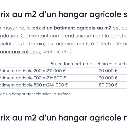
rix au m2 d’un hangar agricole 
prix d’un bâtiment agricole au m2
n moyenne, le
est co
ondation. Ce montant comprend uniquement la constructi
inclut pas le terrain, les raccordements à l’électricité 
anneaux solaires,
séchoir, etc.)
Prix en fourchette basse
Prix en four
âtiment agricole 200 m2
11 000 €
20 000 €
âtiment agricole 300 m2
16 500 €
30 000 €
âtiment agricole 800 m2
44 000 €
80 000 €
ix d’un hangar agricole selon la surface
rix au m2 d’un hangar agricole