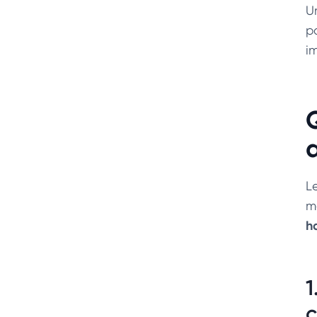
U
p
i
L
m
h
1
c