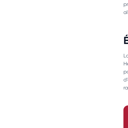
p
a
É
L
H
p
d
r