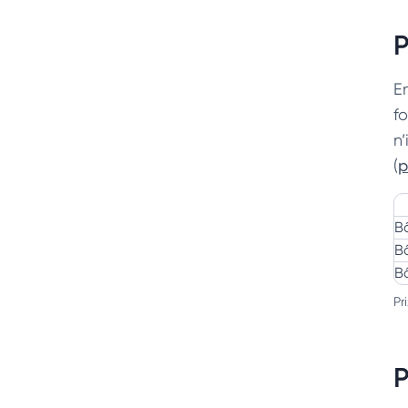
P
E
f
n’
(
p
B
B
B
Pr
P