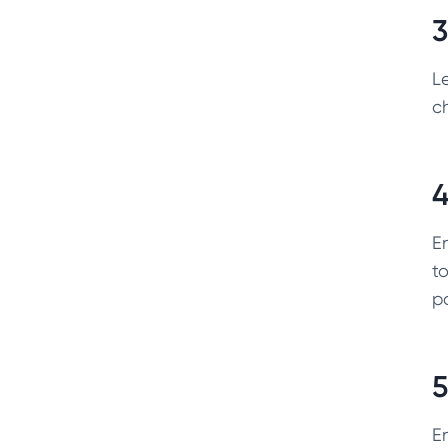
3
L
c
4
E
to
p
5
En