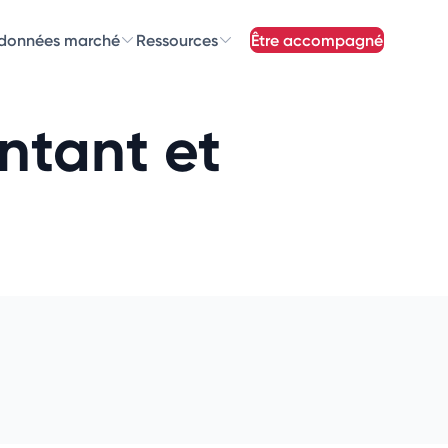
 données marché
Ressources
être accompagné
z nos
newsletters
ntant et
newsletters qui vous intéressent