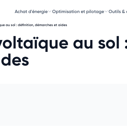
Achat d'énergie
Optimisation et pilotage
Outils &
ue au sol : définition, démarches et aides
Découvre
ltaïque au sol :
Choisissez les 
ides