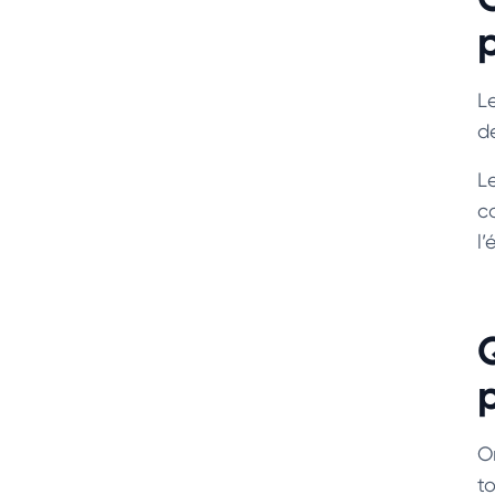
L
de
L
c
l’
O
t