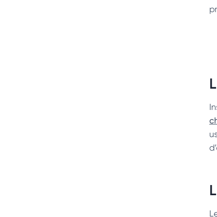
p
L
In
c
u
d’
L
Le