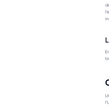
de
l
in
L
En
t
U
l