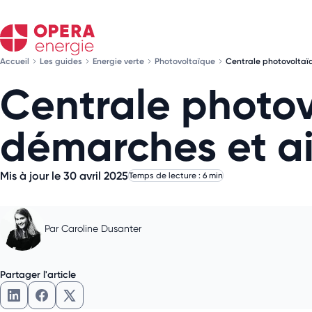
Accueil
Les guides
Energie verte
Photovoltaïque
Centrale photovoltaïq
Centrale photovo
démarches et a
Mis à jour le 30 avril 2025
Temps de lecture : 6 min
Par
Caroline Dusanter
Partager l'article
Partager l'article sur LinkedIn
Partager l'article sur Facebook
Partager l'article sur X