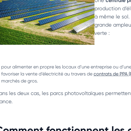
centrale p
Une
production d’él
à même le sol. 
grande ampleur.
verte :
pour alimenter en propre les locaux d’une entreprise ou d’une 
favoriser la vente d’électricité au travers de
contrats de PPA 
marchés de gros.
ans les deux cas, les parcs photovoltaïques permettent
rance.
Comment fonctionnent les 