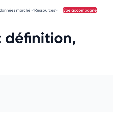
 données marché
Ressources
être accompagné
z nos
newsletters
 définition,
newsletters qui vous intéressent