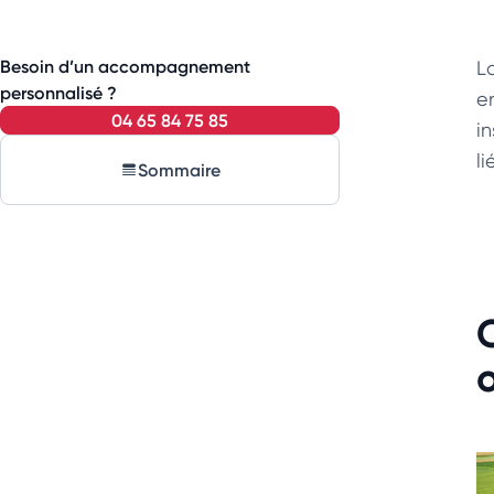
Besoin d’un accompagnement
L
personnalisé ?
en
04 65 84 75 85
i
li
Sommaire