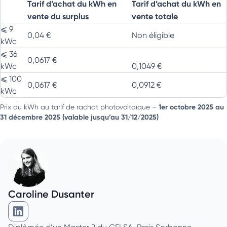
Tarif d’achat du kWh en
Tarif d’achat du kWh en
vente du surplus
vente totale
⩽ 9
0,04 €
Non éligible
kWc
⩽ 36
0,0617 €
kWc
0,1049 €
⩽ 100
0,0617 €
0,0912 €
kWc
1er octobre 2025 au
Prix du kWh au tarif de rachat photovoltaïque –
31 décembre 2025
(valable jusqu’au 31/12/2025)
Caroline Dusanter
Caroline Dusanter sur Linkedin