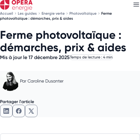
Accueil
Les guides
Energie verte
Photovoltaïque
Ferme
photovoltaïque : démarches, prix & aides
Ferme photovoltaïque :
Découvrez nos
newsletters
démarches, prix & aides
Choisissez les newsletters qui vous intéressent
Mis à jour le 17 décembre 2025
Temps de lecture : 4 min
Par
Caroline Dusanter
Partager l'article
Partager l'article sur LinkedIn
Partager l'article sur Facebook
Partager l'article sur X