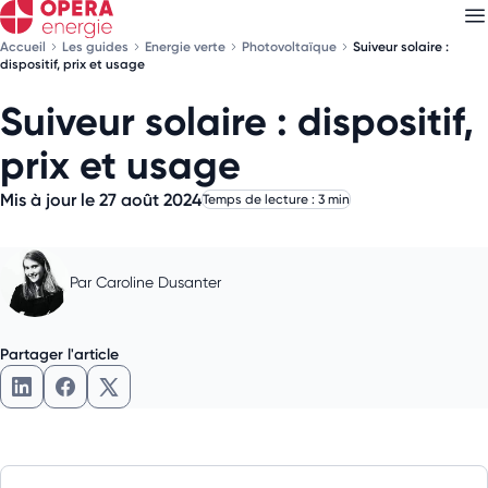
Accueil
Les guides
Energie verte
Photovoltaïque
Suiveur solaire :
dispositif, prix et usage
Suiveur solaire : dispositif,
Découvrez nos
newsletters
prix et usage
Choisissez les newsletters qui vous intéressent
Mis à jour le 27 août 2024
Temps de lecture : 3 min
Par
Caroline Dusanter
Partager l'article
Partager l'article sur LinkedIn
Partager l'article sur Facebook
Partager l'article sur X