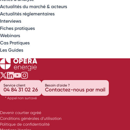
Actualités du marché & acteurs
Actualités réglementaires
Interviews
Fiches pratiques
Webinars
Cas Pratiques
Les Guides
Opéra Énergie sur Twitter
Opéra Énergie sur LinkedIn
Opéra Énergie sur Youtube
Opéra Énergie sur Instagram
Service client
Besoin d'aide ?
04 84 31 02 26
Contactez-nous par mail
* Appel non surtaxé
Devenir courtier agréé
Conditions générales d’utilisation
Politique de confidentialité
Mentions légales