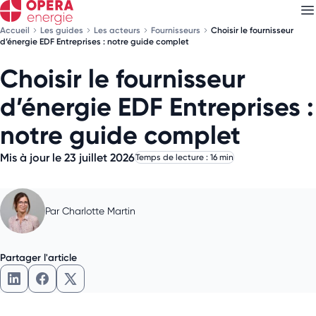
Accueil
Les guides
Les acteurs
Fournisseurs
Choisir le fournisseur
d’énergie EDF Entreprises : notre guide complet
Choisir le fournisseur
Découvrez nos
newsletters
d’énergie EDF Entreprises :
Choisissez les newsletters qui vous intéressent
notre guide complet
Mis à jour le 23 juillet 2026
Temps de lecture : 16 min
Par
Charlotte Martin
Partager l'article
Partager l'article sur LinkedIn
Partager l'article sur Facebook
Partager l'article sur X