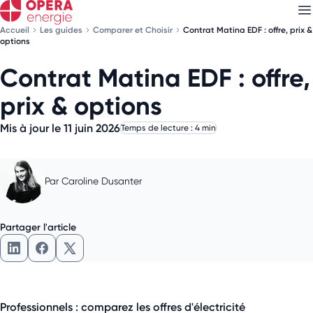
Accueil
Les guides
Comparer et Choisir
Contrat Matina EDF : offre, prix &
options
Contrat Matina EDF : offre,
Découvrez nos
newsletters
prix & options
Choisissez les newsletters qui vous intéressent
Mis à jour le 11 juin 2026
Temps de lecture : 4 min
Par
Caroline Dusanter
Partager l'article
Partager l'article sur LinkedIn
Partager l'article sur Facebook
Partager l'article sur X
Professionnels : comparez les offres d'électricité