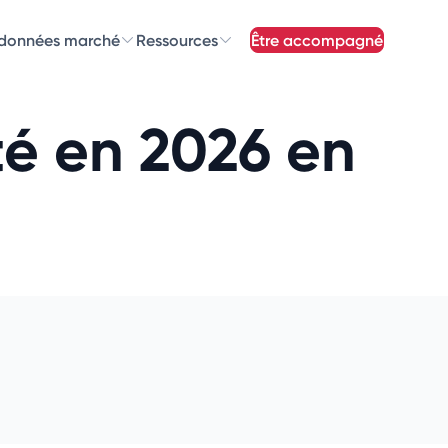
 données marché
Ressources
être accompagné
z nos
newsletters
ité en 2026 en
newsletters qui vous intéressent