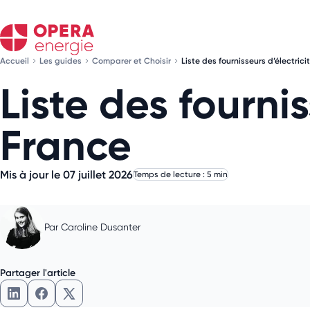
Accueil
Les guides
Comparer et Choisir
Liste des fournisseurs d’électric
Liste des fourni
France
Mis à jour le 07 juillet 2026
Temps de lecture : 5 min
Par
Caroline Dusanter
Partager l'article
Partager l'article sur LinkedIn
Partager l'article sur Facebook
Partager l'article sur X