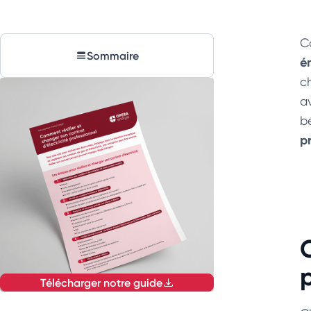
C
Sommaire
é
c
av
b
p
Télécharger notre guide