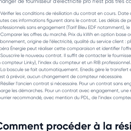
anger de fournisseur d’électricité pro n’est pas très co
Vérifier les conditions de résiliation du contrat en cours. Date 
utes ces informations figurent dans le contrat. Les délais de p
ofessionnels sans engagement (Tarif Bleu EDF notamment), le
Comparer les offres du marché. Prix du kWh en option base o
abonnement, origine de l’électricité, qualité du service client :
éra Énergie peut réaliser cette comparaison et identifier l’of
Souscrire le nouveau contrat. Il suffit de contacter le fournis
 compteur Linky), l’index du compteur et un RIB professionnel.
La bascule se fait automatiquement. Enedis gère le transfert
est à prévoir, aucun changement de compteur nécessaire.
Résilier l’ancien contrat si nécessaire. Pour un contrat sans 
arge les démarches. Pour un contrat avec engagement, une rési
urrier recommandé, avec mention du PDL, de l’index compteur 
Comment procéder à la rési