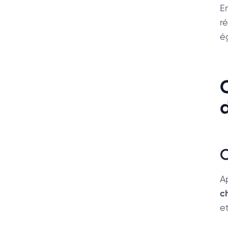
E
r
é
C
Ap
c
e