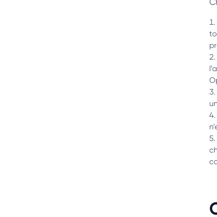
Ch
to
pr
l’
Op
un
n’
ch
co