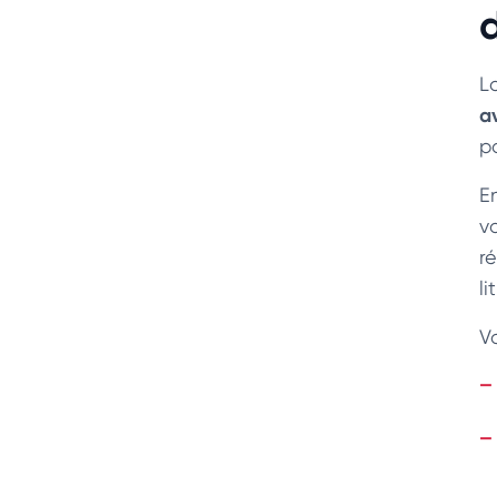
d
L
a
p
E
v
r
li
V