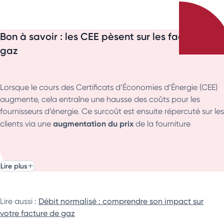
Bon à savoir : les CEE pèsent sur les factures de
gaz
Lorsque le cours des Certificats d’Économies d’Énergie (CEE)
augmente, cela entraîne une hausse des coûts pour les
fournisseurs d’énergie. Ce surcoût est ensuite répercuté sur les
augmentation du prix
clients via une
de la fourniture
Selon le rapport de la Cour des comptes de juillet
d’énergie.
2024
, les CEE représentaient 4,3% de la facture énergétique
des français en 2023.
Lire plus
Les CEE, bien qu’étant un coût intégré à votre facture
d’énergie, permettent de financer des travaux de rénovation
Lire aussi :
Débit normalisé : comprendre son impact sur
énergétique dont le montant de l’aide est bien souvent
votre facture de gaz
largement supérieur à la part que vous payez sur votre