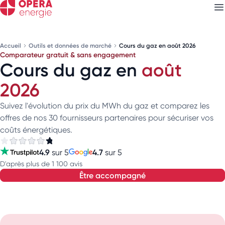
Accueil
Outils et données de marché
Cours du gaz en août 2026
Comparateur gratuit & sans engagement
Découvrez nos
newsletters
Cours du gaz en
août
Choisissez les newsletters qui vous intéressent
2026
Suivez l'évolution du prix du MWh du gaz et comparez les
offres de nos 30 fournisseurs partenaires pour sécuriser vos
coûts énergétiques.
4.9
4.7
sur 5
sur 5
D'après plus de 1 100 avis
être accompagné