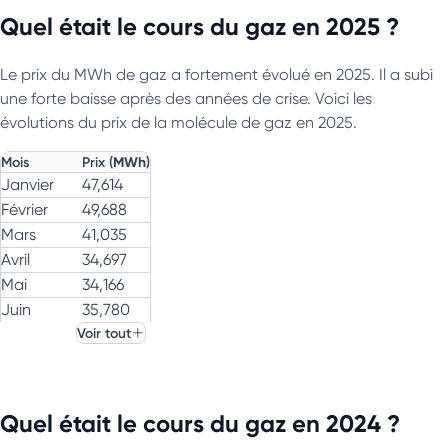
Quel était le cours du gaz en 2025 ?
Le prix du MWh de gaz a fortement évolué en 2025. Il a subi
une forte baisse après des années de crise. Voici les
évolutions du prix de la molécule de gaz en 2025.
Mois
Prix (
MWh
)
Janvier
47,614
Février
49,688
Mars
41,035
Avril
34,697
Mai
34,166
Juin
35,780
Voir tout
Juillet
33,063
Août
31,857
Septembre
31,463
Octobre
30,880
Quel était le cours du gaz en 2024 ?
Novembre
29,944