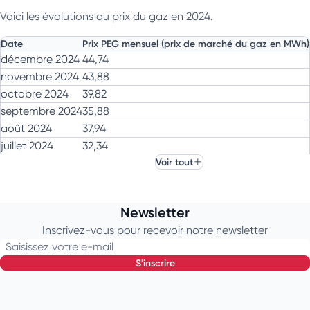
Décembre
26,676
Voici les évolutions du prix du gaz en 2024.
Moyenne
35,572
Date
Prix PEG mensuel (prix de marché du gaz en MWh)
décembre 2024
44,74
novembre 2024
43,88
octobre 2024
39,82
septembre 2024
35,88
août 2024
37,94
juillet 2024
32,34
Voir tout
juin 2024
34,30
mai 2024
31,63
avril 2024
28,63
Newsletter
mars 2024
26,43
Inscrivez-vous pour recevoir notre newsletter
février 2024
24,90
Saisissez votre e-mail
janvier 2024
28,341
s'inscrire
Prix de marché du gaz (PEG) en 2024