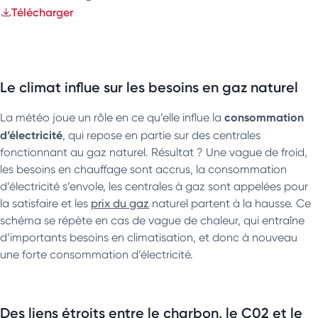
janvier, les cours avaient déjà franchi le seuil des 40 euros fin
Télécharger
janvier, avant de reculer temporairement en février autour de
30 à 35 euros. La forte hausse observée début mars illustre la
nervosité des marchés face aux risques géopolitiques.
Le climat influe sur les besoins en gaz naturel
Puis, les marchés ont rapidement réagi aux déclarations de
Donald Trump, le 10 mars, affirmant que la guerre avec l’Iran
consommation
La météo joue un rôle en ce qu’elle influe la
était « quasiment » terminée. Ces propos ont contribué à
d’électricité
, qui repose en partie sur des centrales
calmer les anticipations d’une crise énergétique prolongée.
fonctionnant au gaz naturel. Résultat ? Une vague de froid,
Dans ce contexte, les prix de l’énergie ont rapidement reflué.
les besoins en chauffage sont accrus, la consommation
Le pétrole a reculé d’environ 5 %, tandis que le prix du gaz en
d’électricité s’envole, les centrales à gaz sont appelées pour
Europe a chuté d’environ 15 %.
la satisfaire et les
prix du gaz
naturel partent à la hausse. Ce
schéma se répète en cas de vague de chaleur, qui entraîne
La volatilité a continué. Comme l’explique les Echos, le jeudi 19
d’importants besoins en climatisation, et donc à nouveau
prix de la molécule de gaz
mars, les
«
se sont envolés
une forte consommation d’électricité.
jusqu’à 35 % après des attaques contre les infrastructures
du plus grand gisement de gaz naturel du monde,exploité
par l’Iran et le Qatar. Cette hausse ne s’est pas encore
répercutée sur les factures de gaz des Français mais cela va
Des liens étroits entre le charbon, le C02 et le