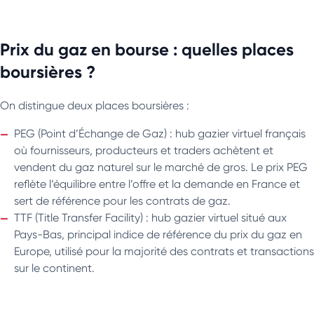
facture.
Ainsi, en mobilisant cette aide, vous réalisez ainsi des
Prix du gaz en bourse : quelles places
économies significatives en finançant une grande partie de
boursières ?
vous ne payez pas les CEE sur votre facture
vos travaux et
sans en tirer parti.
On distingue deux places boursières :
PEG (Point d’Échange de Gaz) : hub gazier virtuel français
où fournisseurs, producteurs et traders achètent et
vendent du gaz naturel sur le marché de gros. Le prix PEG
reflète l’équilibre entre l’offre et la demande en France et
sert de référence pour les contrats de gaz.
TTF (Title Transfer Facility) : hub gazier virtuel situé aux
Pays-Bas, principal indice de référence du prix du gaz en
Europe, utilisé pour la majorité des contrats et transactions
sur le continent.