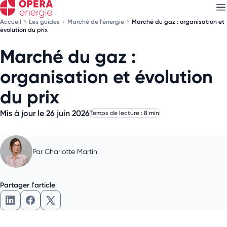
Accueil
Les guides
Marché de l'énergie
Marché du gaz : organisation et
évolution du prix
Marché du gaz :
Découvrez nos
newsletters
organisation et évolution
Choisissez les newsletters qui vous intéressent
du prix
Mis à jour le 26 juin 2026
Temps de lecture : 8 min
Par
Charlotte Martin
Partager l'article
Partager l'article sur LinkedIn
Partager l'article sur Facebook
Partager l'article sur X