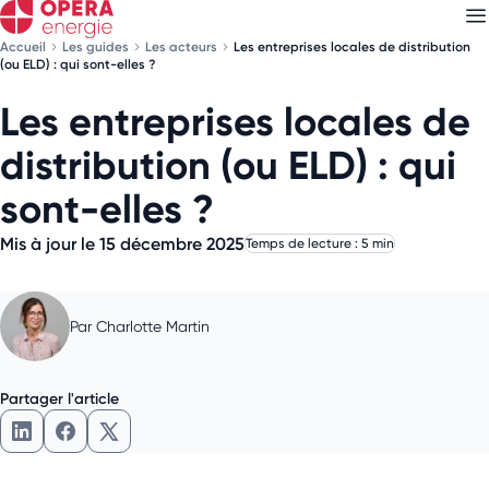
Accueil
Les guides
Les acteurs
Les entreprises locales de distribution
(ou ELD) : qui sont-elles ?
Les entreprises locales de
Découvrez nos
newsletters
distribution (ou ELD) : qui
Choisissez les newsletters qui vous intéressent
sont-elles ?
Mis à jour le 15 décembre 2025
Temps de lecture : 5 min
Par
Charlotte Martin
Partager l'article
Partager l'article sur LinkedIn
Partager l'article sur Facebook
Partager l'article sur X