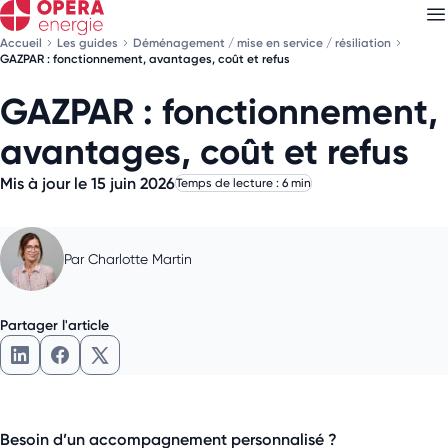
Accueil
Les guides
Déménagement / mise en service / résiliation
GAZPAR : fonctionnement, avantages, coût et refus
GAZPAR : fonctionnement,
Découvrez nos
newsletters
avantages, coût et refus
Choisissez les newsletters qui vous intéressent
Mis à jour le 15 juin 2026
Temps de lecture : 6 min
Par
Charlotte Martin
Partager l'article
Partager l'article sur LinkedIn
Partager l'article sur Facebook
Partager l'article sur X
Besoin d’un accompagnement personnalisé ?