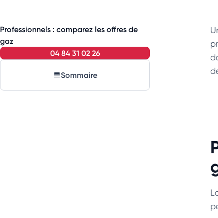
Professionnels : comparez les offres de
U
gaz
pr
04 84 31 02 26
d
d
Sommaire
L
pe