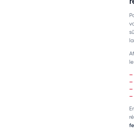
r
P
v
s
l
A
l
E
r
f