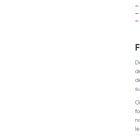
F
D
d
d
su
O
f
n
le