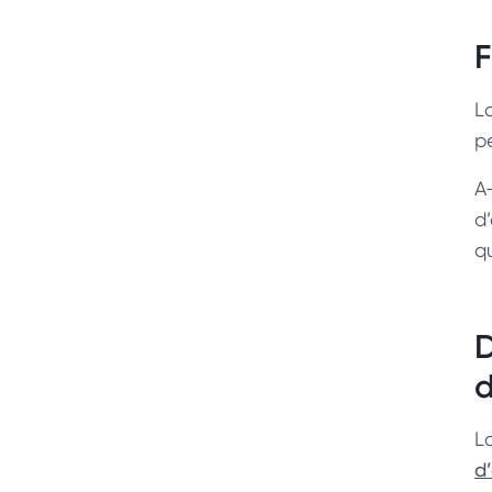
F
L
pe
A
d
q
D
d
La
d