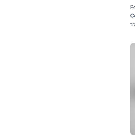
P
C
tr