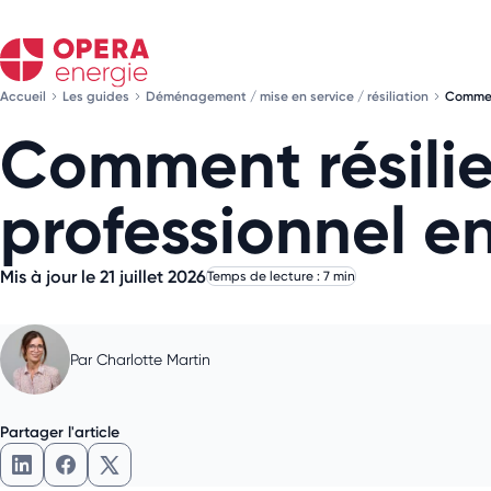
Accueil
Les guides
Déménagement / mise en service / résiliation
Comment
Comment résilie
professionnel e
Mis à jour le 21 juillet 2026
Temps de lecture : 7 min
Par
Charlotte Martin
Partager l'article
Partager l'article sur LinkedIn
Partager l'article sur Facebook
Partager l'article sur X