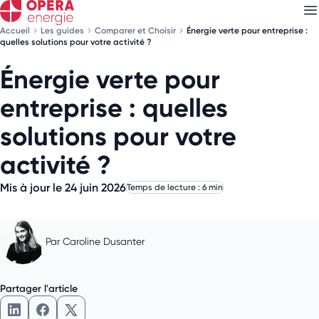
Accueil
Les guides
Comparer et Choisir
Énergie verte pour entreprise :
quelles solutions pour votre activité ?
Énergie verte pour
Découvrez nos
newsletters
entreprise : quelles
Choisissez les newsletters qui vous intéressent
solutions pour votre
activité ?
Mis à jour le 24 juin 2026
Temps de lecture : 6 min
Par
Caroline Dusanter
Partager l'article
Partager l'article sur LinkedIn
Partager l'article sur Facebook
Partager l'article sur X