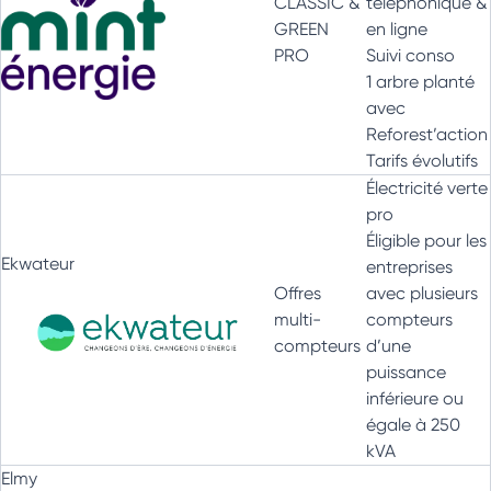
CLASSIC &
téléphonique &
GREEN
en ligne
PRO
Suivi conso
1 arbre planté
avec
Reforest’action
Tarifs évolutifs
Électricité verte
pro
Éligible pour les
Ekwateur
entreprises
Offres
avec plusieurs
multi-
compteurs
compteurs
d’une
puissance
inférieure ou
égale à 250
kVA
Elmy