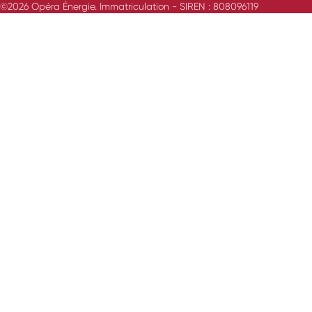
©2026 Opéra Énergie. Immatriculation - SIREN : 808096119