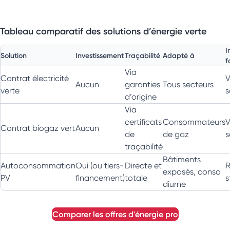
Tableau comparatif des solutions d’énergie verte
I
Solution
Investissement
Traçabilité
Adapté à
f
Via
Contrat électricité
V
Aucun
garanties
Tous secteurs
verte
s
d’origine
Via
certificats
Consommateurs
V
Contrat biogaz vert
Aucun
de
de gaz
s
traçabilité
Bâtiments
Autoconsommation
Oui (ou tiers-
Directe et
R
exposés, conso
PV
financement)
totale
s
diurne
comparer les offres d'énergie pro