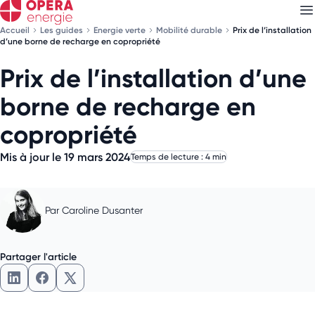
Accueil
Les guides
Energie verte
Mobilité durable
Prix de l’installation
d’une borne de recharge en copropriété
Prix de l’installation d’une
Découvrez nos
newsletters
borne de recharge en
Choisissez les newsletters qui vous intéressent
copropriété
Mis à jour le 19 mars 2024
Temps de lecture : 4 min
Par
Caroline Dusanter
Partager l'article
Partager l'article sur LinkedIn
Partager l'article sur Facebook
Partager l'article sur X