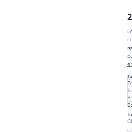
2
L
c
r
p
e
Ta
Pr
B
B
B
Ta
C
d