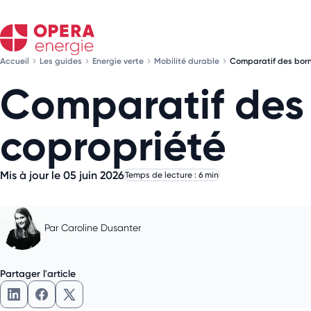
Accueil
Les guides
Energie verte
Mobilité durable
Comparatif des born
Comparatif des
copropriété
Mis à jour le 05 juin 2026
Temps de lecture : 6 min
Par
Caroline Dusanter
Partager l'article
Partager l'article sur LinkedIn
Partager l'article sur Facebook
Partager l'article sur X