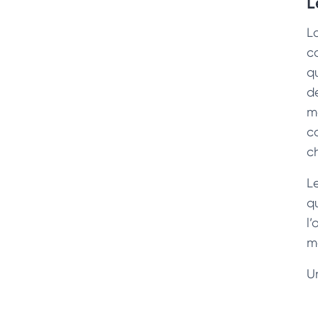
L
L
co
q
de
m
co
c
L
q
l’
mo
U