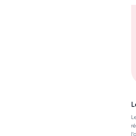
L
L
ré
l’