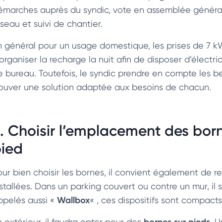
émarches auprès du syndic, vote en assemblée général
seau et suivi de chantier.
n général pour un usage domestique, les prises de 7 kW 
organiser la recharge la nuit afin de disposer d’électri
e bureau. Toutefois, le syndic prendre en compte les 
rouver une solution adaptée aux besoins de chacun.
. Choisir l’emplacement des bor
pied
our bien choisir les bornes, il convient également de 
stallées. Dans un parking couvert ou contre un mur, il s
Wallbox
ppelés aussi «
« , ces dispositifs sont compact
bornes sur pieds
n extérieur, il faudra opter pour des
. 