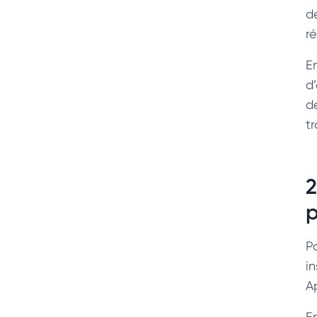
d
ré
E
d’
d
t
2
P
in
A
E