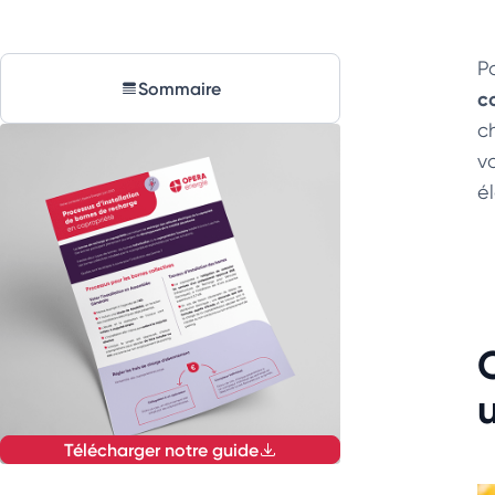
P
Sommaire
c
c
v
é
Télécharger notre guide