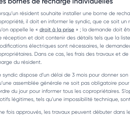
es bornes de recharge individuelles
orsqu’un résident souhaite installer une borne de recha
propriété, il doit en informer le syndic, que ce soit un 
u’on appelle le «
droit à la prise
» ; la demande doit êt
 réception et doit contenir des détails tels que la list
odifications électriques sont nécessaires, le demande
propriétaires. Dans ce cas, les frais des travaux et de 
harge du résident.
e syndic dispose d’un délai de 3 mois pour donner son
u’une assemblée générale ne soit pas obligatoire pour ap
ordre du jour pour informer tous les copropriétaires. S’opp
tifs légitimes, tels qu’une impossibilité technique, sont
ne fois approuvés, les travaux peuvent débuter dans les