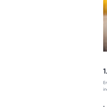
1
E
i