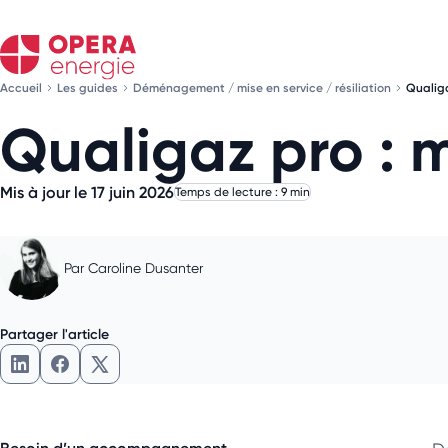
Accueil
Les guides
Déménagement / mise en service / résiliation
Qualiga
Qualigaz pro : m
Mis à jour le 17 juin 2026
Temps de lecture : 9 min
Par
Caroline Dusanter
Partager l'article
Partager l'article sur LinkedIn
Partager l'article sur Facebook
Partager l'article sur X