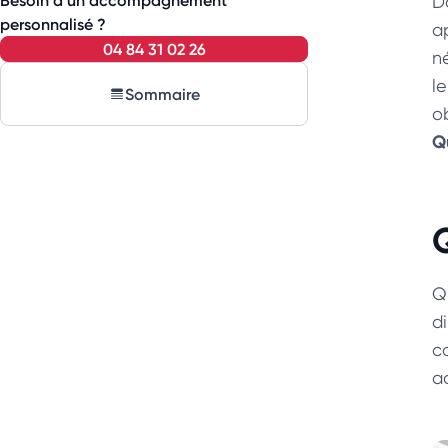
Besoin d’un accompagnement
D
personnalisé ?
a
04 84 31 02 26
n
l
Sommaire
o
Q
Q
di
c
a