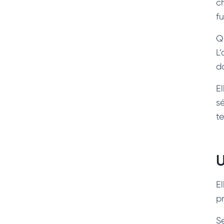
c
f
Q
L
do
E
s
t
U
E
p
S