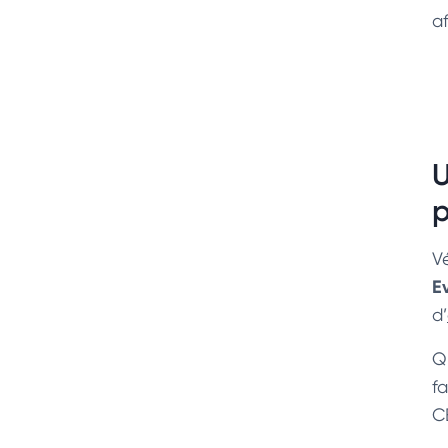
a
U
p
V
E
d’
Q
f
C