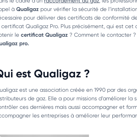
ans le cadre d’un
raccordement au gaz
, les profession
Qualigaz
ppel à
pour vérifier la sécurité de l’installat
écessaire pour délivrer des certificats de conformité de
e certificat Qualigaz Pro. Plus précisément, qui est ce
certificat Qualigaz
btenir le
? Comment le contacter ? D
ualigaz pro.
Qui est Qualigaz ?
ualigaz est une association créée en 1990 par des orga
stributeurs de gaz. Elle a pour missions d’améliorer la s
ontrôler ces dernières mais aussi accompagner et former
ccompagner les entreprises à améliorer leur performa