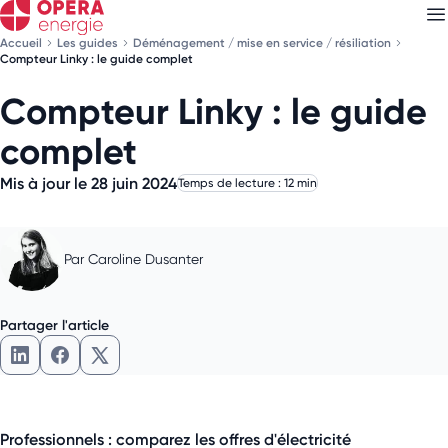
Accueil
Les guides
Déménagement / mise en service / résiliation
Compteur Linky : le guide complet
Compteur Linky : le guide
Découvrez nos
newsletters
complet
Choisissez les newsletters qui vous intéressent
Mis à jour le 28 juin 2024
Temps de lecture : 12 min
Par
Caroline Dusanter
Partager l'article
Partager l'article sur LinkedIn
Partager l'article sur Facebook
Partager l'article sur X
Professionnels : comparez les offres d'électricité