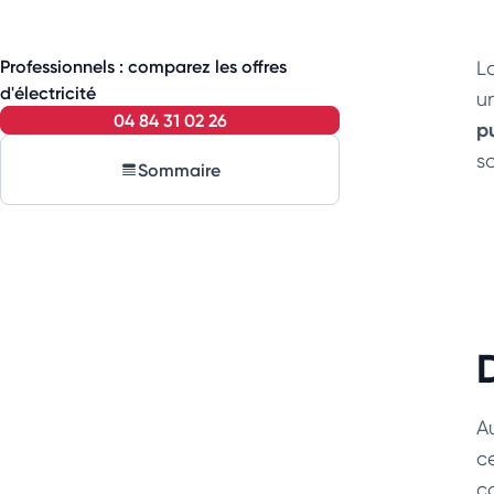
Professionnels : comparez les offres
Lo
d'électricité
u
04 84 31 02 26
p
so
Sommaire
A
c
co