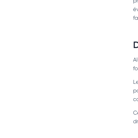
p
é
fa
D
A
f
L
p
c
C
d