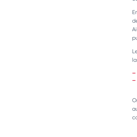
E
de
A
p
L
l
O
a
c