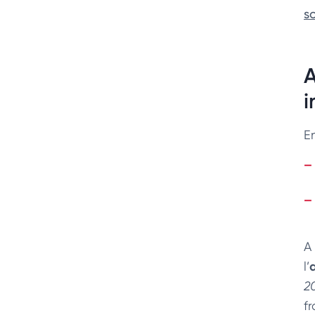
so
A
i
E
A
l’
2
f