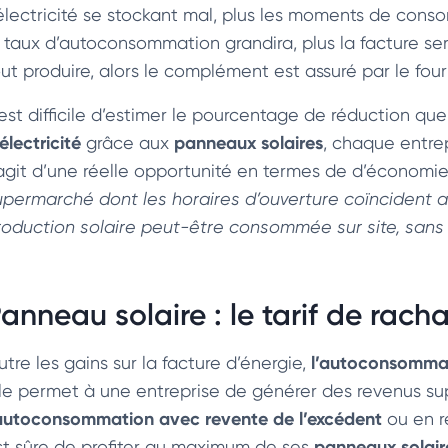
’électricité se stockant mal, plus les moments de cons
e taux d’autoconsommation grandira, plus la facture sera
ut produire, alors le complément est assuré par le fourn
l est difficile d’estimer le pourcentage de réduction qu
électricité
panneaux solaires
grâce aux
, chaque entrep
’agit d’une réelle opportunité en termes de d’économies
upermarché dont les horaires d’ouverture coïncident av
roduction solaire peut-être consommée sur site, sans
anneau solaire : le tarif de rac
l’autoconsommat
tre les gains sur la facture d’énergie,
lle permet à une entreprise de générer des revenus su
autoconsommation avec revente de l’excédent
ou en re
panneaux solair
st sûre de profiter au maximum de ses