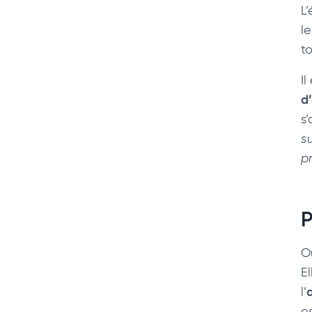
L
l
to
I
d’
s
s
p
P
Ou
E
l’
e