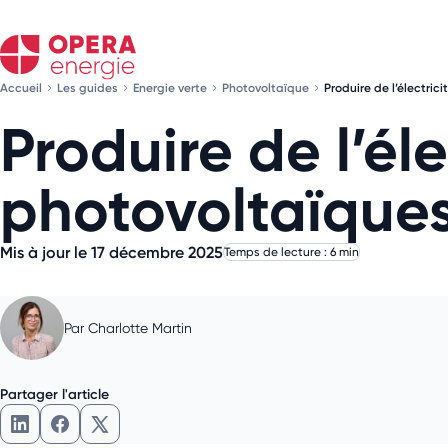
Accueil
Les guides
Energie verte
Photovoltaïque
Produire de l’électri
Produire de l’é
photovoltaïques
Mis à jour le 17 décembre 2025
Temps de lecture : 6 min
Par
Charlotte Martin
Partager l'article
Partager l'article sur LinkedIn
Partager l'article sur Facebook
Partager l'article sur X