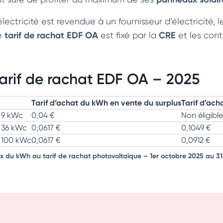
électricité est revendue à un fournisseur d’électricité,
tarif de rachat EDF OA
CRE
e
est fixé par la
et les cont
arif de rachat EDF OA – 2025
Tarif d’achat du kWh en vente du surplus
Tarif d’ach
 9 kWc
0,04 €
Non éligible
 36 kWc
0,0617 €
0,1049 €
 100 kWc
0,0617 €
0,0912 €
ix du kWh au tarif de rachat photovoltaïque
–
1er octobre 2025 au 3