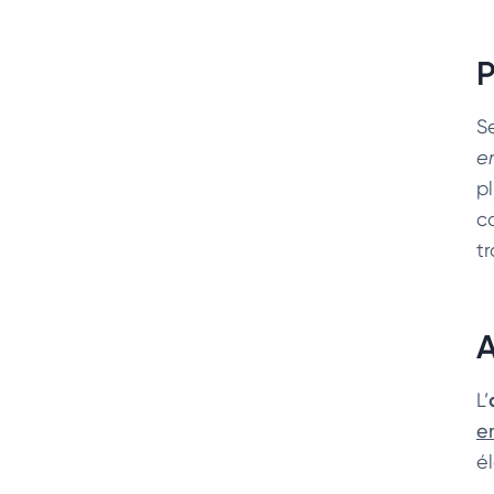
P
Se
e
pl
c
t
A
L’
e
é