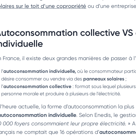
laires sur le toit d’une copropriété
ou d’une entreprise
utoconsommation collective V
ndividuelle
n France, il existe deux grandes manières de passer à l’
autoconsommation individuelle,
l’
où le consommateur particul
panneaux solaires
désire consommer ou vendre via des
;
autoconsommation collective
l’
: format sous lequel plusieu
personne morale et produire à plusieurs de l’électricité.
 l’heure actuelle, la forme d’autoconsommation la plu
autoconsommation individuelle
. Selon Enedis, le gesti
0 000 foyers consommaient leur propre électricité.
» A 
autoconsommat
rançais ne comptait que 16 opérations d’