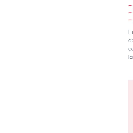
Il
de
c
l