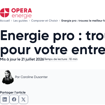
Accueil
Les guides
Comparer et Choisir
Energie pro : trouvez le meilleur 
Energie pro : tr
pour votre entre
Mis à jour le 21 juillet 2026
Temps de lecture : 10 min
Par
Caroline Dusanter
Partager l'article
Partager l'article sur LinkedIn
Partager l'article sur Facebook
Partager l'article sur X