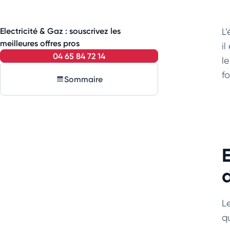
Electricité & Gaz : souscrivez les
L
meilleures offres pros
i
04 65 84 72 14
l
f
Sommaire
E
d
L
q